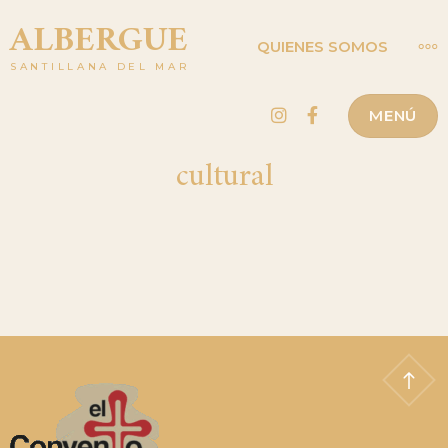
Saltar
ALBERGUE
MÁ
QUIENES SOMOS
al
SANTILLANA DEL MAR
contenido
Instagram
Facebook
MENÚ
cultural