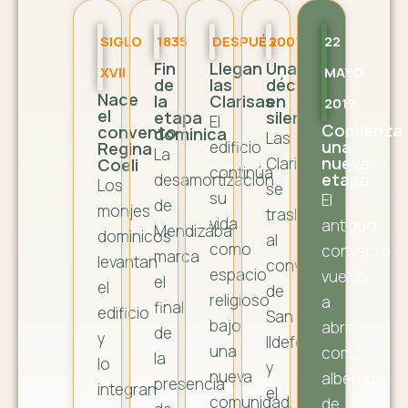
SIGLO
1835
DESPUÉS
2007
22
Fin
Llegan
Una
XVII
MAYO
de
las
década
Nace
la
Clarisas
en
2017
el
etapa
silencio
El
Comienza
convento
dominica
Las
una
edificio
Regina
La
nueva
Clarisas
Coeli
continúa
etapa
desamortización
Los
se
su
El
de
monjes
trasladan
vida
antiguo
Mendizábal
dominicos
al
como
convento
marca
levantan
convento
espacio
vuelve
el
el
de
religioso
a
final
edificio
San
bajo
abrir
de
y
Ildefonso
una
como
la
lo
y
nueva
albergue
presencia
integran
el
comunidad,
de